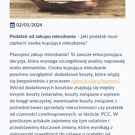
02/01/2024
Podatek od zakupu mieszkania
– jaki podatek musi
zapłacić osoba kupująca mieszkania?
Planujesz zakup mieszkania? To zawsze emocjonująca
decyzja, która wymaga szczegółowej analizy naprawdę
wielu elementów. Osoba kupująca mieszkanie
powinna uwzględnić dodatkowe koszty, które wiążą
się bezpośrednio z procesem
nabycia nieruchomości
.
Wśród dodatkowych kosztów znajdują się między
innymi: koszty notarialne, koszty związane z wpisem
do księgi wieczystej, ewentualne koszty związane z
pośrednictwem sprzedaży nieruchomości czy podatek
od czynności cywilnoprawnych, w skrócie: PCC. W
poniższym artykule zajmiemy się tym ostatnim i
przedstawimy kluczowe zmiany, które wynikają z
najnowszej nowelizacji do ustawy o podatku od